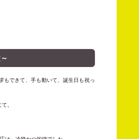
壁～
挨拶もできて、手も動いて、誕生日も祝っ
にて。