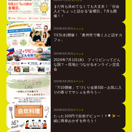
2026年7月2日
イベント
まだ何も決めてなくても大丈夫！「社会
人と“ちょっと話せる”金曜日」7月も開
催！！
2026年6月30日
イベント
7/15(水)開催！「奥州市で働く人と話すカ
フェ」
2026年6月26日
イベント
2026年7月1日(水) フィリピンってどん
な国？～現地とつながるオンライン交流
会
2026年6月26日
イベント
「7/10開催」てづくり会第5回～お気に入
りの香りでサシェを作ろう～
2026年6月25日
イベント
たった100円で自炊デビュー！？
一
緒に簡単おかずを作ろう！