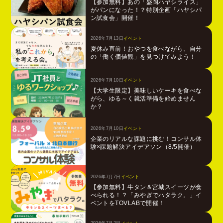
【参加無料】あの「盛岡ハヤシライス」
がパンになった！？特別企画「ハヤシパ
ン試食会」開催！
2026年7月13日
イベント
夏休み直前！おやつを食べながら、自分
の「働く価値観」を見つけてみよう！
2026年7月10日
イベント
【大学生限定】美味しいケーキを食べな
がら、ゆる～く就活準備を始めません
か？
2026年7月10日
イベント
企業のリアルな課題に挑む！コンサル体
験×課題解決アイデアソン（8/5開催）
2026年7月7日
イベント
【参加無料】牛タン＆宮城スイーツが食
べられる！？「みやぎでハタラク。」イ
ベントをTOVLABで開催！