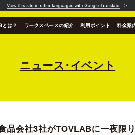
＞
View this site in other languages with Google Translate
ABとは？
ワークスペースの紹介
利用ポイント
料金案
ニュース･イベント
）\食品会社3社がTOVLABに一夜